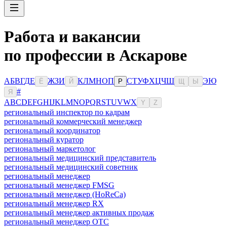
Работа и вакансии
по профессии в Аскарове
А
Б
В
Г
Д
Е
Ж
З
И
К
Л
М
Н
О
П
С
Т
У
Ф
Х
Ц
Ч
Ш
Э
Ю
Ё
Й
Р
Щ
Ы
#
Я
A
B
C
D
E
F
G
H
I
J
K
L
M
N
O
P
Q
R
S
T
U
V
W
X
Y
Z
региональный инспектор по кадрам
региональный коммерческий менеджер
региональный координатор
региональный куратор
региональный маркетолог
региональный медицинский представитель
региональный медицинский советник
региональный менеджер
региональный менеджер FMSG
региональный менеджер (HoReCa)
региональный менеджер RX
региональный менеджер активных продаж
региональный менеджер ОТС