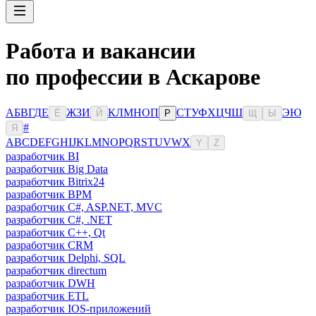
Работа и вакансии
по профессии в Аскарове
А
Б
В
Г
Д
Е
Ж
З
И
К
Л
М
Н
О
П
С
Т
У
Ф
Х
Ц
Ч
Ш
Э
Ю
Ё
Й
Р
Щ
Ы
#
Я
A
B
C
D
E
F
G
H
I
J
K
L
M
N
O
P
Q
R
S
T
U
V
W
X
Y
Z
разработчик BI
разработчик Big Data
разработчик Bitrix24
разработчик BPM
разработчик C#, ASP.NET, MVC
разработчик C#, .NET
разработчик C++, Qt
разработчик CRM
разработчик Delphi, SQL
разработчик directum
разработчик DWH
разработчик ETL
разработчик IOS-приложений