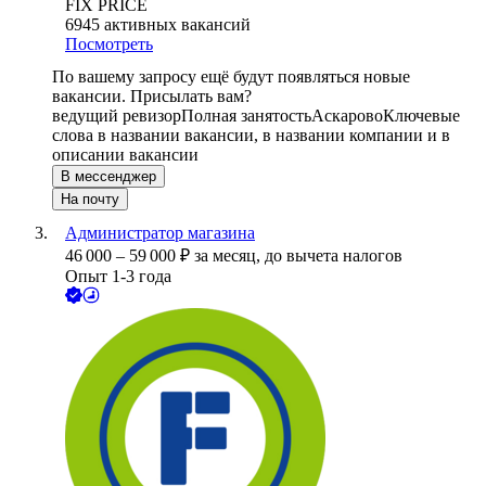
FIX PRICE
6945
активных вакансий
Посмотреть
По вашему запросу ещё будут появляться новые
вакансии. Присылать вам?
ведущий ревизор
Полная занятость
Аскарово
Ключевые
слова в названии вакансии, в названии компании и в
описании вакансии
В мессенджер
На почту
Администратор магазина
46 000
–
59 000
₽
за месяц,
до вычета налогов
Опыт 1-3 года