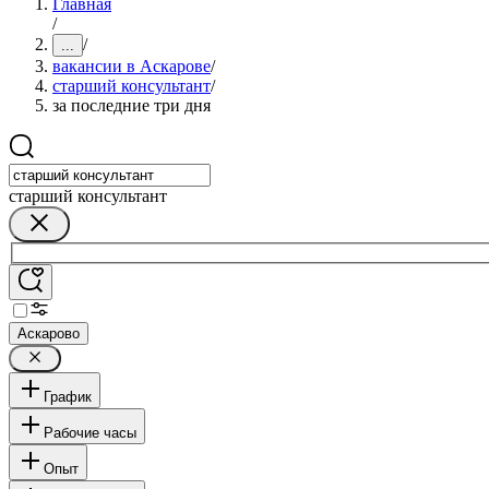
Главная
/
/
...
вакансии в Аскарове
/
старший консультант
/
за последние три дня
старший консультант
Аскарово
График
Рабочие часы
Опыт