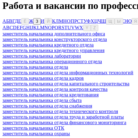
Работа и вакансии по професс
А
Б
В
Г
Д
Е
Ж
И
К
Л
М
Н
О
П
Р
С
Т
У
Ф
Х
Ц
Ч
Ш
Э
Ю
Ё
З
Й
Щ
Ы
Я
A
B
C
D
E
F
G
H
I
J
K
L
M
N
O
P
Q
R
S
T
U
V
W
X
Y
Z
заместитель начальника дополнительного офиса
заместитель начальника конструкторского отдела
заместитель начальника кредитного отдела
заместитель начальника кредитного управления
заместитель начальника лаборатории
заместитель начальника операционного отдела
заместитель начальника отдела
заместитель начальника отдела информационных технологий
заместитель начальника отдела кадров
заместитель начальника отдела капитального строительства
заместитель начальника отдела контроля качества
заместитель начальника отдела кредитования
заместитель начальника отдела сбыта
заместитель начальника отдела снабжения
заместитель начальника отдела технического контроля
заместитель начальника отдела труда и заработной платы
заместитель начальника отдела финансового мониторинга
заместитель начальника ОТК
заместитель начальника охраны