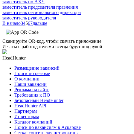
заместитель по АХЧ
заместитель председателя правления
заместитель регионального директора
заместитель руководителя
В начало
3
4
5
6
7
дальше
Сканируйте QR-код, чтобы скачать приложение
И чаты с работодателями всегда будут под рукой
HeadHunter
Размещение вакансий
Поиск по резюме
О компании
Наши вакансии
Реклама на сайте
Требования к ПО
Безопасный HeadHunter
HeadHunter API
Партнерам
Инвесторам
Каталог компаний
Поиск по вакансиям в Аскарове
Сетка: соцсеть для нетворкинга