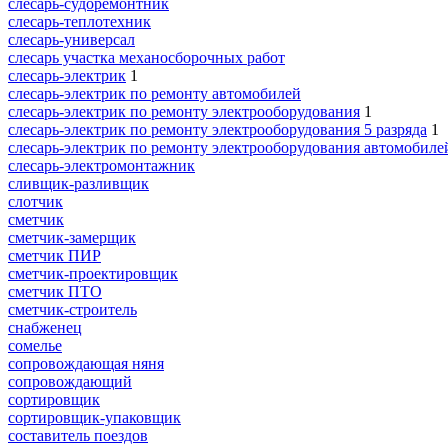
слесарь-судоремонтник
слесарь-теплотехник
слесарь-универсал
слесарь участка механосборочных работ
слесарь-электрик
1
слесарь-электрик по ремонту автомобилей
слесарь-электрик по ремонту электрооборудования
1
слесарь-электрик по ремонту электрооборудования 5 разряда
1
слесарь-электрик по ремонту электрооборудования автомобиле
слесарь-электромонтажник
сливщик-разливщик
слотчик
сметчик
сметчик-замерщик
сметчик ПИР
сметчик-проектировщик
сметчик ПТО
сметчик-строитель
снабженец
сомелье
сопровождающая няня
сопровождающий
сортировщик
сортировщик-упаковщик
составитель поездов