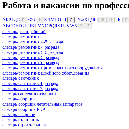
Работа и вакансии по професс
А
Б
В
Г
Д
Е
Ж
З
И
К
Л
М
Н
О
П
Р
Т
У
Ф
Х
Ц
Ч
Ш
Э
Ю
Ё
Й
С
Щ
Ы
Я
A
B
C
D
E
F
G
H
I
J
K
L
M
N
O
P
Q
R
S
T
U
V
W
X
Y
Z
слесарь-разнорабочий
слесарь-ремонтник
слесарь-ремонтник 4-5 разряда
слесарь-ремонтник 4 разряда
слесарь-ремонтник 5-6 разряда
слесарь-ремонтник 5 разряда
слесарь-ремонтник 6 разряда
слесарь-ремонтник промышленного оборудования
слесарь-ремонтник швейного оборудования
слесарь-сантехник
слесарь-сантехник 4 разряда
слесарь-сантехник 5 разряда
слесарь сантехник-сварщик
слесарь-сборщик
слесарь-сборщик летательных аппаратов
слесарь-сборщик РЭА
слесарь-сварщик
слесарь-станочник
слесарь строительный