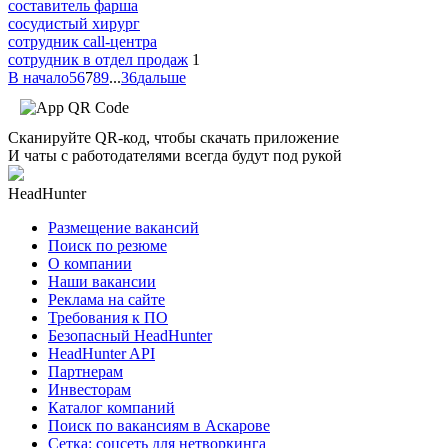
составитель фарша
сосудистый хирург
сотрудник call-центра
сотрудник в отдел продаж
1
В начало
5
6
7
8
9
...
36
дальше
Сканируйте QR-код, чтобы скачать приложение
И чаты с работодателями всегда будут под рукой
HeadHunter
Размещение вакансий
Поиск по резюме
О компании
Наши вакансии
Реклама на сайте
Требования к ПО
Безопасный HeadHunter
HeadHunter API
Партнерам
Инвесторам
Каталог компаний
Поиск по вакансиям в Аскарове
Сетка: соцсеть для нетворкинга