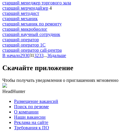
старший менеджер торгового зала
старший мерчендайзер
4
старший методист
старший механик
старший механик по ремонту
старший микробиолог
старший научный сотрудник
старший оператор
старший оператор 1С
старший оператор call-центра
В начало
29
30
31
32
33
...
36
дальше
Скачайте приложение
Чтобы получать уведомления о приглашениях мгновенно
HeadHunter
Размещение вакансий
Поиск по резюме
О компании
Наши вакансии
Реклама на сайте
Требования к ПО