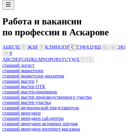
Работа и вакансии
по профессии в Аскарове
А
Б
В
Г
Д
Е
Ж
З
И
К
Л
М
Н
О
П
Р
Т
У
Ф
Х
Ц
Ч
Ш
Э
Ю
Ё
Й
С
Щ
Ы
#
Я
A
B
C
D
E
F
G
H
I
J
K
L
M
N
O
P
Q
R
S
T
U
V
W
X
Y
Z
старший логист
старший маркетолог
старший маркетолог-аналитик
старший мастер
1
старший мастер ОТК
старший мастер-приемщик
старший мастер производственного участка
старший мастер участка
старший медицинский представитель
старший менеджер
старший менеджер call-центра
старший менеджер активных продаж
старший менеджер интернет-магазина