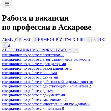
Работа и вакансии
по профессии в Аскарове
А
Б
В
Г
Д
Е
Ж
З
И
К
Л
М
Н
О
П
Р
Т
У
Ф
Х
Ц
Ч
Ш
Э
Ю
Ё
Й
С
Щ
Ы
#
Я
A
B
C
D
E
F
G
H
I
J
K
L
M
N
O
P
Q
R
S
T
U
V
W
X
Y
Z
специалист по работе с агентствами
специалист по работе с агентствами недвижимости
специалист по работе с арендаторами
специалист по работе с базой клиентов
1
специалист по работе с банками
1
специалист по работе с данными
специалист по работе с дебиторской задолженностью
специалист по работе с действующими клиентами
2
специалист по работе с детьми
специалист по работе с документами
специалист по работе с заказчиками
7
специалист по работе с иностранными гражданами
специалист по работе с клиентами
8