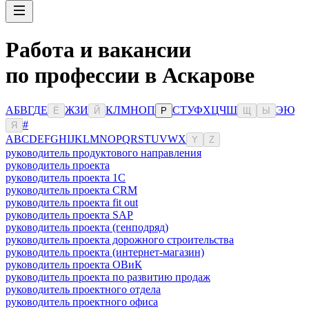
Работа и вакансии
по профессии в Аскарове
А
Б
В
Г
Д
Е
Ж
З
И
К
Л
М
Н
О
П
С
Т
У
Ф
Х
Ц
Ч
Ш
Э
Ю
Ё
Й
Р
Щ
Ы
#
Я
A
B
C
D
E
F
G
H
I
J
K
L
M
N
O
P
Q
R
S
T
U
V
W
X
Y
Z
руководитель продуктового направления
руководитель проекта
руководитель проекта 1C
руководитель проекта CRM
руководитель проекта fit out
руководитель проекта SAP
руководитель проекта (генподряд)
руководитель проекта дорожного строительства
руководитель проекта (интернет-магазин)
руководитель проекта ОВиК
руководитель проекта по развитию продаж
руководитель проектного отдела
руководитель проектного офиса