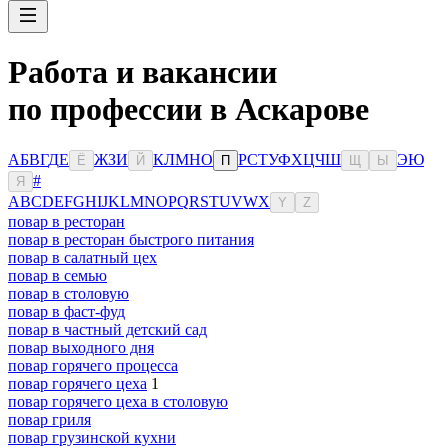
Работа и вакансии
по профессии в Аскарове
А
Б
В
Г
Д
Е
Ж
З
И
К
Л
М
Н
О
Р
С
Т
У
Ф
Х
Ц
Ч
Ш
Э
Ю
Ё
Й
П
Щ
Ы
#
Я
A
B
C
D
E
F
G
H
I
J
K
L
M
N
O
P
Q
R
S
T
U
V
W
X
Y
Z
повар в ресторан
повар в ресторан быстрого питания
повар в салатный цех
повар в семью
повар в столовую
повар в фаст-фуд
повар в частный детский сад
повар выходного дня
повар горячего процесса
повар горячего цеха
1
повар горячего цеха в столовую
повар гриля
повар грузинской кухни