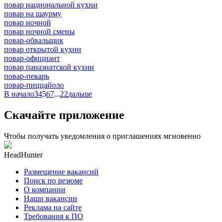
повар национальной кухни
повар на шаурму
повар ночной
повар ночной смены
повар-обвальщик
повар открытой кухни
повар-официант
повар паназиатской кухни
повар-пекарь
повар-пиццайоло
В начало
3
4
5
6
7
...
22
дальше
Скачайте приложение
Чтобы получать уведомления о приглашениях мгновенно
HeadHunter
Размещение вакансий
Поиск по резюме
О компании
Наши вакансии
Реклама на сайте
Требования к ПО