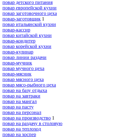
повар детского питания
повар европейской кухни
повар заготовочного цеха
повар-заготовщик
1
повар итальянской кухни
повар-кассир
повар китайской кухни
повар-кондитер
повар корейской кухни
повар-кулинар
повар линии раздачи
повар-мучник
повар мучного цеха
повар-мясник
повар мясного цеха
повар мясо-рыбного цеха
повар на базу отдыха
повар на завтраки
повар на мангал
повар на пасту
повар на персонал
повар на производство
1
повар на раздачу в столовую
повар на теплоход
повар на хоспер