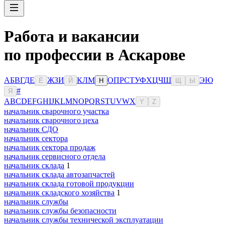
Работа и вакансии
по профессии в Аскарове
А
Б
В
Г
Д
Е
Ж
З
И
К
Л
М
О
П
Р
С
Т
У
Ф
Х
Ц
Ч
Ш
Э
Ю
Ё
Й
Н
Щ
Ы
#
Я
A
B
C
D
E
F
G
H
I
J
K
L
M
N
O
P
Q
R
S
T
U
V
W
X
Y
Z
начальник сварочного участка
начальник сварочного цеха
начальник СДО
начальник сектора
начальник сектора продаж
начальник сервисного отдела
начальник склада
1
начальник склада автозапчастей
начальник склада готовой продукции
начальник складского хозяйства
1
начальник службы
начальник службы безопасности
начальник службы технической эксплуатации