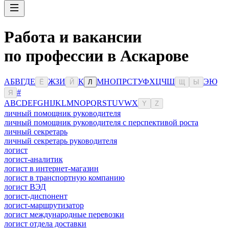
Работа и вакансии
по профессии в Аскарове
А
Б
В
Г
Д
Е
Ж
З
И
К
М
Н
О
П
Р
С
Т
У
Ф
Х
Ц
Ч
Ш
Э
Ю
Ё
Й
Л
Щ
Ы
#
Я
A
B
C
D
E
F
G
H
I
J
K
L
M
N
O
P
Q
R
S
T
U
V
W
X
Y
Z
личный помощник руководителя
личный помощник руководителя с перспективой роста
личный секретарь
личный секретарь руководителя
логист
логист-аналитик
логист в интернет-магазин
логист в транспортную компанию
логист ВЭД
логист-диспонент
логист-маршрутизатор
логист международные перевозки
логист отдела доставки