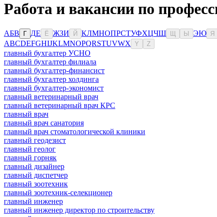
Работа и вакансии по професс
А
Б
В
Д
Е
Ж
З
И
К
Л
М
Н
О
П
Р
С
Т
У
Ф
Х
Ц
Ч
Ш
Э
Ю
Г
Ё
Й
Щ
Ы
Я
A
B
C
D
E
F
G
H
I
J
K
L
M
N
O
P
Q
R
S
T
U
V
W
X
Y
Z
главный бухгалтер УСНО
главный бухгалтер филиала
главный бухгалтер-финансист
главный бухгалтер холдинга
главный бухгалтер-экономист
главный ветеринарный врач
главный ветеринарный врач КРС
главный врач
главный врач санатория
главный врач стоматологической клиники
главный геодезист
главный геолог
главный горняк
главный дизайнер
главный диспетчер
главный зоотехник
главный зоотехник-селекционер
главный инженер
главный инженер директор по строительству