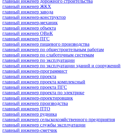
главный инженер дорожного строительства
главный инженер ЖКХ
главный инженер завода
главный инженер-конструктор
главный инженер-механик
главный инженер объекта
главный инженер ОВиК
главный инженер ПГС
главный инженер пищевого производства
главный инженер по общестроительным работам
главный инженер по слаботочным системам
главный инженер по эксплуатации
главный инженер по эксплуатации зданий и сооружений
главный инженер-программист
главный инженер проекта
главный инженер проекта комплексный
главный инженер проекта ПГС
главный инженер проекта по электрике
главный инженер-проектировщик
главный инженер производства
главный инженер ПТО
главный инженер рудника
главный инженер сельскохозяйственного предприятия
главный инженер службы эксплуатации
главный инженер-сметчик