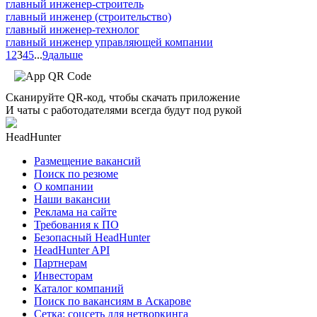
главный инженер-строитель
главный инженер (строительство)
главный инженер-технолог
главный инженер управляющей компании
1
2
3
4
5
...
9
дальше
Сканируйте QR-код, чтобы скачать приложение
И чаты с работодателями всегда будут под рукой
HeadHunter
Размещение вакансий
Поиск по резюме
О компании
Наши вакансии
Реклама на сайте
Требования к ПО
Безопасный HeadHunter
HeadHunter API
Партнерам
Инвесторам
Каталог компаний
Поиск по вакансиям в Аскарове
Сетка: соцсеть для нетворкинга