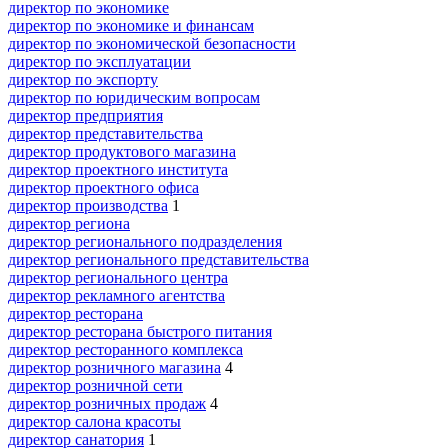
директор по экономике
директор по экономике и финансам
директор по экономической безопасности
директор по эксплуатации
директор по экспорту
директор по юридическим вопросам
директор предприятия
директор представительства
директор продуктового магазина
директор проектного института
директор проектного офиса
директор производства
1
директор региона
директор регионального подразделения
директор регионального представительства
директор регионального центра
директор рекламного агентства
директор ресторана
директор ресторана быстрого питания
директор ресторанного комплекса
директор розничного магазина
4
директор розничной сети
директор розничных продаж
4
директор салона красоты
директор санатория
1