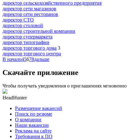
директор сельскохозяйственного предприятия
директор сети магазинов
директор сети ресторанов
директор СТО
директор столовой
директор строительной компании
директор супермаркета
директор типографии
директор торгового дома
3
директор торгового центра
В начало
4
5
6
7
8
дальше
Скачайте приложение
Чтобы получать уведомления о приглашениях мгновенно
HeadHunter
Размещение вакансий
Поиск по резюме
О компании
Наши вакансии
Реклама на сайте
Требования к ПО