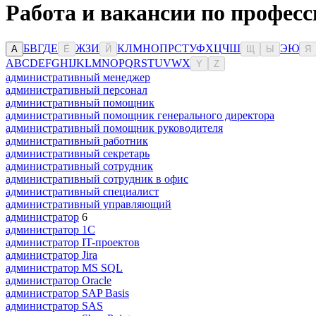
Работа и вакансии по професс
Б
В
Г
Д
Е
Ж
З
И
К
Л
М
Н
О
П
Р
С
Т
У
Ф
Х
Ц
Ч
Ш
Э
Ю
А
Ё
Й
Щ
Ы
Я
A
B
C
D
E
F
G
H
I
J
K
L
M
N
O
P
Q
R
S
T
U
V
W
X
Y
Z
административный менеджер
административный персонал
административный помощник
административный помощник генерального директора
административный помощник руководителя
административный работник
административный секретарь
административный сотрудник
административный сотрудник в офис
административный специалист
административный управляющий
администратор
6
администратор 1С
администратор IT-проектов
администратор Jira
администратор MS SQL
администратор Oracle
администратор SAP Basis
администратор SAS