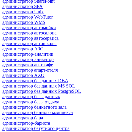
администратор SharePoint
администратор SPA
администратор Unix
администратор WebTutor
администратор WMS
администратор автомойки
администратор автосалона
администратор автосервиса
администратор автошколы
администратор АЗС
администратор-аналитик
администратор-аниматор
администратор антикафе
администратор апарт-отеля
администратор АХО
администратор баз данных DBA
администратор баз данных MS SQL
администратор баз данных PostgreSQL
администратор базы данных
администратор базы отдыха
администратор банкетного зала
администратор банного комплекса
администратор бара
администратор-бариста
администратор батутного центра