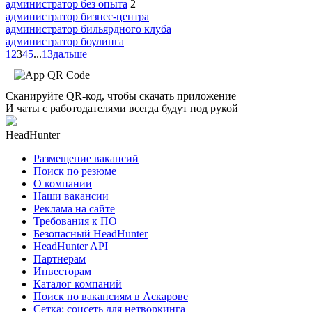
администратор без опыта
2
администратор бизнес-центра
администратор бильярдного клуба
администратор боулинга
1
2
3
4
5
...
13
дальше
Сканируйте QR-код, чтобы скачать приложение
И чаты с работодателями всегда будут под рукой
HeadHunter
Размещение вакансий
Поиск по резюме
О компании
Наши вакансии
Реклама на сайте
Требования к ПО
Безопасный HeadHunter
HeadHunter API
Партнерам
Инвесторам
Каталог компаний
Поиск по вакансиям в Аскарове
Сетка: соцсеть для нетворкинга