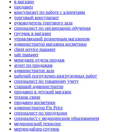
в магазин
продавец
консультант по работе с клиентами
торговый консультант
руководитель торгового зала
специалист по организации обучения
грузчик в магазин
управляющий розничным магазином
администратор магазина косметики
client service manager
sale manager
менеджер отдела продаж
агент по продажам
администратор зала
рабочий погрузочно-разгрузочных работ
специалист по товарному учету
старший администратор
продавец в детский магазин
техник связи
продавец косметики
администратор Fix Price
специалист по продукции
специалист с медицинским образованием
медицинский технолог
мерчендайзер-грузчик