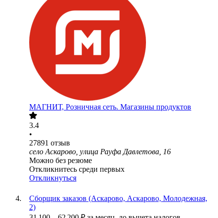
МАГНИТ, Розничная сеть. Магазины продуктов
3.4
•
27891
отзыв
село Аскарово, улица Рауфа Давлетова, 16
Можно без резюме
Откликнитесь среди первых
Откликнуться
Сборщик заказов (Аскарово, Аскарово, Молодежная,
2)
31 100
–
62 200
₽
за месяц,
до вычета налогов