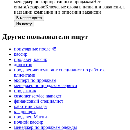
менеджер по корпоративным продажам
Нет
опыта
Аскарово
Ключевые слова в названии вакансии, в
названии компании и в описании вакансии
В мессенджер
На почту
Другие пользователи ищут
популярные после 45
кассир
продавец-кассир
директор
продавец-консультант специалист по работе с
клиентами
эксперт по продажам
менеджер по продажам сервиса
продажник
customer service manager
финансовый специалист
работник склада
кладовщик
продавец Магнит
ночной кассир
менеджер по продажам одежды