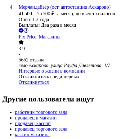
Мерчандайзер (ост. автостанция Аскарово)
41 500
–
55 500
₽
за месяц,
до вычета налогов
Опыт 1-3 года
Выплаты: Два раза в месяц
Fix Price. Магазины
3.9
•
5652
отзыва
село Аскарово, улица Рауфа Давлетова, 1/7
Интервью о жизни в компании
Откликнитесь среди первых
Откликнуться
Другие пользователи ищут
работник торгового зала
продавец в магазин
продавец-кассир
продавец торгового зала
кассир магазина