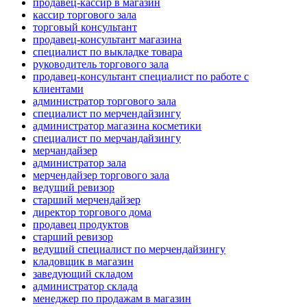
продавец-кассир в магазин
кассир торгового зала
торговый консультант
продавец-консультант магазина
специалист по выкладке товара
руководитель торгового зала
продавец-консультант специалист по работе с
клиентами
администратор торгового зала
специалист по мерчендайзингу
администратор магазина косметики
специалист по мерчандайзингу
мерчандайзер
администратор зала
мерчендайзер торгового зала
ведущий ревизор
старший мерчендайзер
директор торгового дома
продавец продуктов
старший ревизор
ведущий специалист по мерчендайзингу
кладовщик в магазин
заведующий складом
администратор склада
менеджер по продажам в магазин