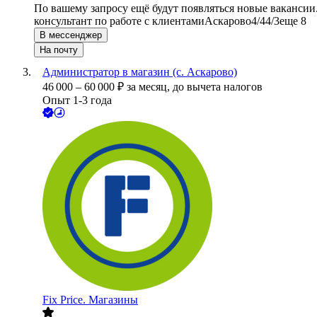
По вашему запросу ещё будут появляться новые вакансии
консультант по работе с клиентами
Аскарово
4/4
4/3
еще 8
В мессенджер
На почту
Администратор в магазин (с. Аскарово)
46 000
–
60 000
₽
за месяц,
до вычета налогов
Опыт 1-3 года
Fix Price. Магазины