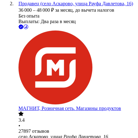
Продавец (село Аскарово, улица Рауфа Давлетова, 16)
36 000
–
48 000
₽
за месяц,
до вычета налогов
Без опыта
Выплаты: Два раза в месяц
МАГНИТ, Розничная сеть. Магазины продуктов
3.4
•
27897
отзывов
село Аскарово, улица Рауфа Давлетова, 16