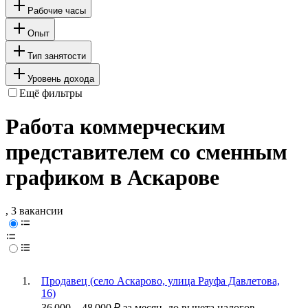
Рабочие часы
Опыт
Тип занятости
Уровень дохода
Ещё фильтры
Работа коммерческим
представителем со сменным
графиком в Аскарове
, 3 вакансии
Продавец (село Аскарово, улица Рауфа Давлетова,
16)
36 000
–
48 000
₽
за месяц,
до вычета налогов