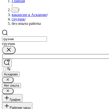
Главная
/
/
...
вакансии в Аскарове
/
грузчик
/
без опыта работы
грузчик
Аскарово
Нет опыта
График
Рабочие часы