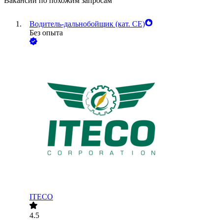
Вакансии по похожим запросам
Водитель-дальнобойщик (кат. CE)
Без опыта
ITECO
4.5