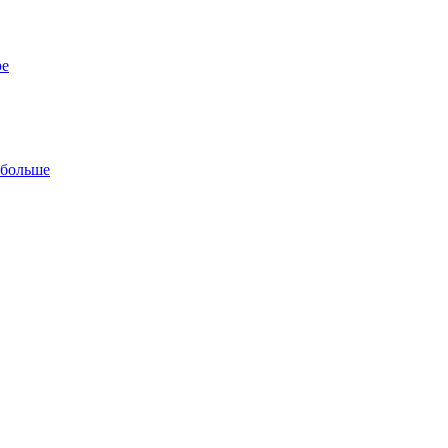
ре
 больше