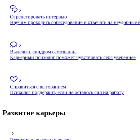
Отрепетировать интервью
Научим проходить собеседование и отвечать на неудобные
Вылечить синдром самозванца
Карьерный психолог поможет чувствовать себя увереннее
Справиться с выгоранием
Психолог поддержит, если не осталось сил на работу
Развитие карьеры
Развитие навыков и карьеры