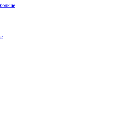
 больше
ре