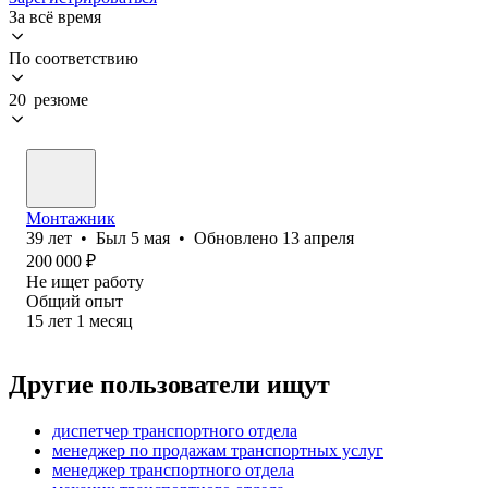
За всё время
По соответствию
20 резюме
Монтажник
39
лет
•
Был
5 мая
•
Обновлено
13 апреля
200 000
₽
Не ищет работу
Общий опыт
15
лет
1
месяц
Другие пользователи ищут
диспетчер транспортного отдела
менеджер по продажам транспортных услуг
менеджер транспортного отдела