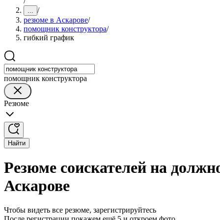
/
/
...
резюме в Аскарове
/
помощник конструктора
/
гибкий график
помощник конструктора
Резюме
Найти
Резюме соискателей на должн
Аскарове
Чтобы видеть все резюме, зарегистрируйтесь
После регистрации покажем ещё 5 и откроем фото