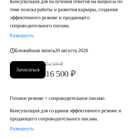
Консультация для получения ответов на вопросы по
теме поиска работы и развития карьеры, создания
Кому могу помочь:
эффективного резюме и продающего
Специалистам и руководителям из следующих сфер:
сопроводительного письма.
• hr
Развернуть
• карьерного консультирования
• продаж
Ближайшая запись
20 августа 2026
• проектного менеджмента
• маркетинга
24 500
₽
Записаться
• аналитики
16 500
₽
• финансов
• закупок
• логистики
Готовое резюме + сопроводительное письмо
• АХО и пр.
Консультация для создания эффективного резюме и
продающего сопроводительного письма.
Я помогу вам, даже если вы:
• несколько лет не работали;
Развернуть
• совсем без опыта работы;