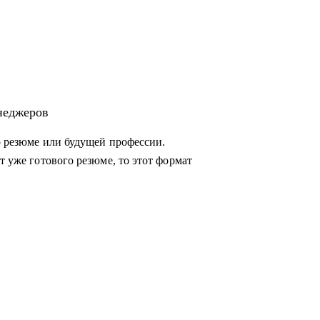
енеджеров
о резюме или будущей профессии.
ии для
т уже готового резюме, то этот формат
оманды, консультация "внешнего СРО",
ссов для достижения целей.
вать эффективные
жными командами, заказчиками и