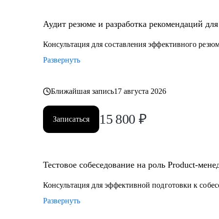
• Senior менеджерам, которые хотят вырасти до СРО: 
рабочим вопросам.
Аудит резюме и разработка рекомендаций для 
• Junior и middle project/product-менеджмента, которые
• Тем, кто хочет войти в IT и начать строить карьеру с
Консультация для составления эффективного резю
Развернуть
Ближайшая запись
17 августа 2026
15 800
₽
Записаться
Тестовое собеседование на роль Product-мене
Консультация для эффективной подготовки к собе
Развернуть