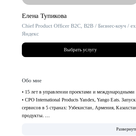
Елена Тупикова
Chief Product Officer B2C, B2B / Бизнес-коуч / ex
Яндекс
Выбрать услугу
Обо мне
• 15 лет в управлении проектами и международными 
• CPO International Products Yandex, Yango Eats. Зап
сервисов в 5 странах: Узбекистан, Армения, Казахста
продукты.
• Академический руководитель продуктовой магис
Развернут
Менеджеров Яндекса (2022-2024), автор программ по