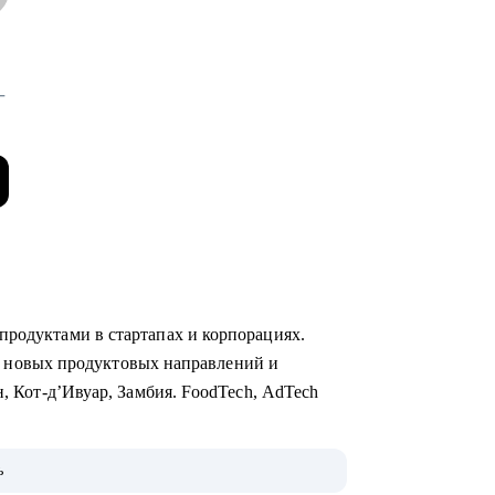
-
продуктами в стартапах и корпорациях.
уск новых продуктовых направлений и
н, Кот-д’Ивуар, Замбия. FoodTech, AdTech
тратуры МФТИ, Руководитель Школы
ь
 продуктовому менеджменту, спикер Бизнес-