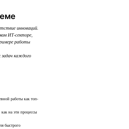
теме
утствие инноваций.
ском ИТ-секторе,
примере работы
х задач каждого
евной работы как топ-
 как на эти процессы
ля быстрого