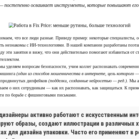
— постепенно осваивает инструменты, которые повышают его 
имаем, что все люди разные. Приведу пример: некоторые специалисты, 
быть незнакомы с ИИ-технологиями. В нашей компании разработаны поэт
еду эти занятия и вижу, что они действительно помогают избавиться от с
теллектом.
мы уделяем вопросам безопасности, учим коллег распознавать современ
 фишинга
(один из способов мошенничества в интернете, цель которого 
 продвинутых дипфейков
(подделки, созданные нейросетью — ред.)
. Мы 
ваем о них сотрудникам — как их распознавать, как защищаться. К приме
ги по борьбе с фишинговыми письмами.
дизайнеры активно работают с искусственным инт
ируют образы, создают иллюстрации в различных 
ках для дизайна упаковки. Часто его применяют в 