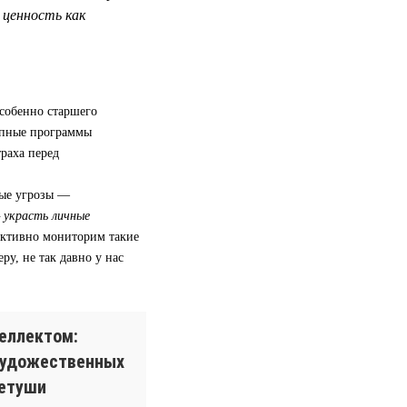
ценность как
особенно старшего
апные программы
траха перед
ные угрозы —
— украсть личные
активно мониторим такие
ру, не так давно у нас
еллектом:
художественных
ретуши