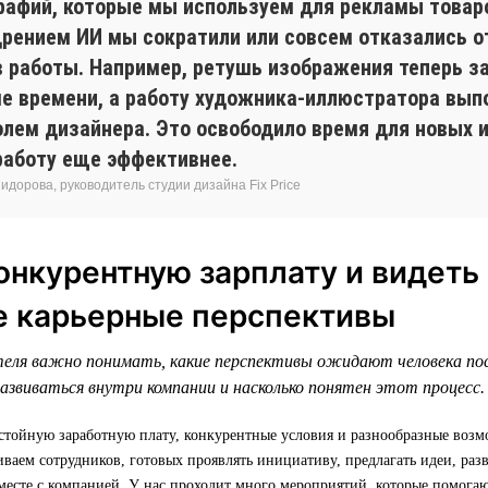
рафий, которые мы используем для рекламы товар
дрением ИИ мы сократили или совсем отказались о
в работы. Например, ретушь изображения теперь з
е времени, а работу художника-иллюстратора вып
олем дизайнера. Это освободило время для новых 
работу еще эффективнее.
дорова, руководитель студии дизайна Fix Price
онкурентную зарплату и видеть
е карьерные перспективы
еля важно понимать, какие перспективы ожидают человека по
азвиваться внутри компании и насколько понятен этот процесс.
стойную заработную плату, конкурентные условия и разнообразные возм
аем сотрудников, готовых проявлять инициативу, предлагать идеи, раз
месте с компанией. У нас проходит много мероприятий, которые помогаю