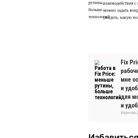
взаимодействия с 
можно задать вопр
увидеть, какую по
Fix Pr
рабочи
мне о
и удо
для м
и удоб
Иванова Д
Избавиться