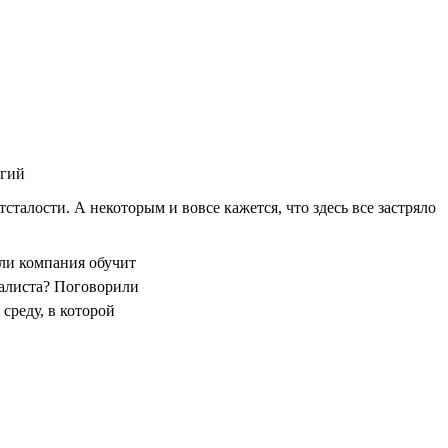
огий
талости. А некоторым и вовсе кажется, что здесь все застряло
сли компания обучит
иалиста? Поговорили
 среду, в которой