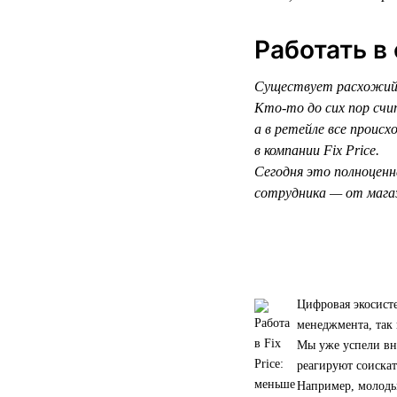
Работать в
Существует расхожий 
Кто-то до сих пор счи
а в ретейле все прои
в компании Fix Price.
Сегодня это полноценн
сотрудника — от магаз
Цифровая экосисте
менеджмента, так 
Мы уже успели вн
реагируют соискат
Например, молоды