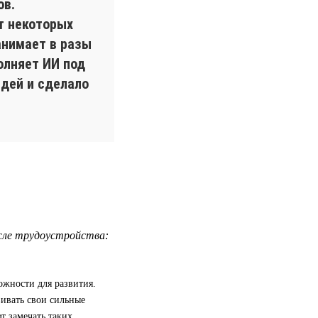
ов.
т некоторых
анимает в разы
олняет ИИ под
идей и сделало
сле трудоустройства:
ожности для развития.
вивать свои сильные
т замечать таких