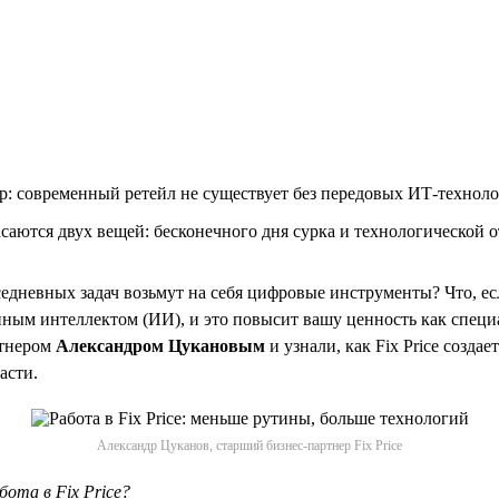
: современный ретейл не существует без передовых ИТ-технол
аются двух вещей: бесконечного дня сурка и технологической отс
вседневных задач возьмут на себя цифровые инструменты? Что, е
енным интеллектом (ИИ), и это повысит вашу ценность как спец
ртнером
Александром Цукановым
и узнали, как Fix Price создает
асти.
Александр Цуканов, старший бизнес-партнер Fix Price
ота в Fix Price?