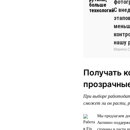
фотог
С вне
этапо
меньш
контр
нашу 
Марина Си
Получать к
прозрачны
При выборе работодат
сможет ли он расти, р
Мы предлагаем до
Активно поддержив
стороны и расти в