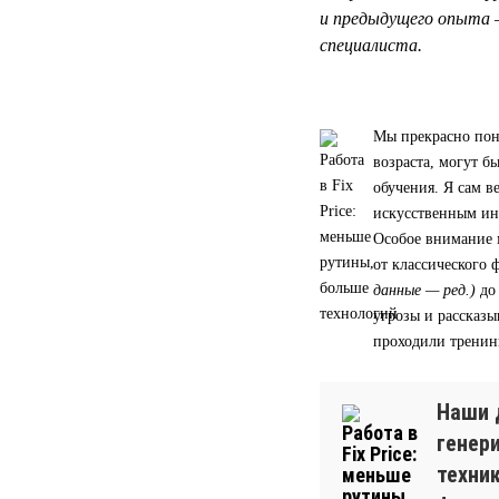
и предыдущего опыта 
специалиста.
Мы прекрасно пон
возраста, могут 
обучения. Я сам в
искусственным ин
Особое внимание 
от классического
данные — ред.)
до
угрозы и рассказы
проходили тренин
Наши 
генер
техни