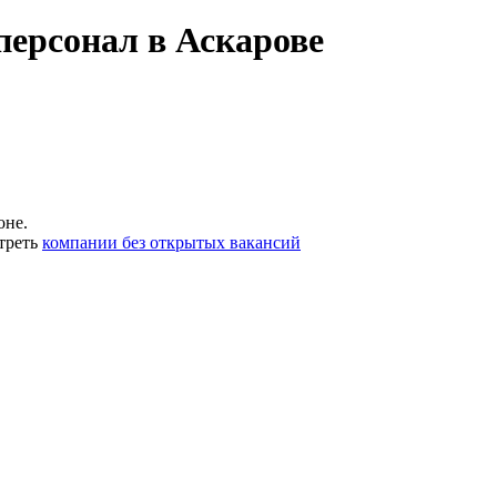
ерсонал в Аскарове
оне.
треть
компании без открытых вакансий