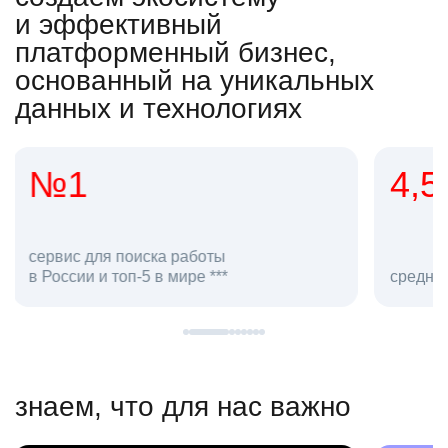
и эффективный
платформенный бизнес,
основанный на уникальных
данных и технологиях
4,5
20
сотруд
средняя оценка hh.ru как работодателя **
в hh.ru
знаем, что для нас важно