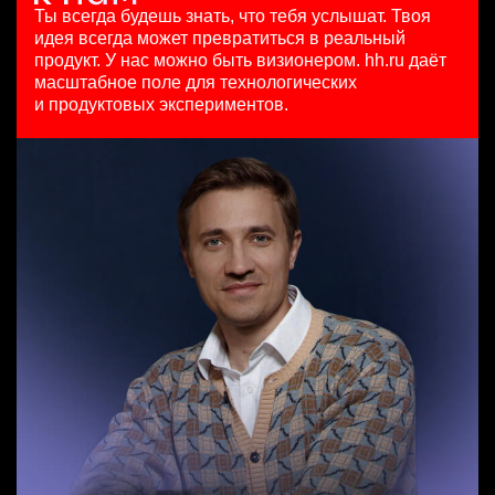
HeadHunter::Коммерческий департамент
97000 - 161000 ₽
29 июл. 2026
Ты всегда будешь знать, что тебя услышат.
Твоя
вчера
Ярославль
з/п не указана
идея всегда может превратиться в реальный
Продуктовый маркетолог b2b, брендинговые продукты
150000 ₽
Москва
продукт.
У нас можно быть визионером. hh.ru даёт
HeadHunter::Департамент маркетинга
Ярославль
масштабное поле для технологических
Менеджер по привлечению клиентов (B2B)
20 июл. 2026
и продуктовых экспериментов.
HeadHunter::Телефонные продажи
з/п не указана
Key Account Manager (EdTech)
сегодня
Москва
HeadHunter::Коммерческий департамент
100000 - 137000 ₽
вчера
Ярославль
150000 ₽
Санкт-Петербург