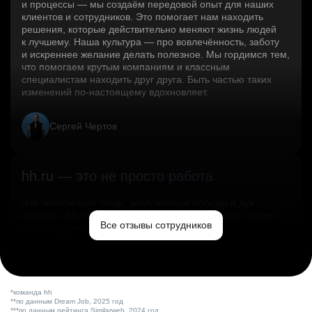
и процессы — мы создаём передовой опыт для наших
клиентов и сотрудников. Это помогает нам находить
решения, которые действительно меняют жизнь людей
к лучшему. Наша культура — про вовлечённость, заботу
и искреннее желание делать полезное. Мы гордимся тем,
что помогаем крутым компаниям и классным
специалистам находить друг друга. Быть частью таких
изменений по‑настоящему вдохновляет.
Сергей Чертов
hh.ru — это не просто работа
Это эмпатичные люди, заслуженные победы и дух
свободы. Мы помогаем миру и создаём лучший сервис
Все отзывы сотрудников
по поиску работы в стране.
Ольга Емельянова
*команда hh
**по данным Dream Job, 2025 год
***по данным рейтинга Similarweb, 2024 год