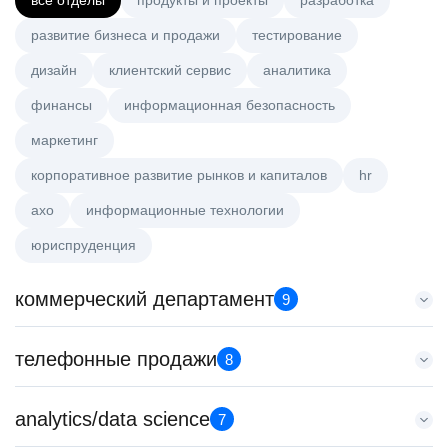
все отделы
продукты и проекты
разработка
развитие бизнеса и продажи
тестирование
дизайн
клиентский сервис
аналитика
финансы
информационная безопасность
маркетинг
корпоративное развитие рынков и капиталов
hr
axo
информационные технологии
юриспруденция
коммерческий департамент
9
Тренер по развитию компетенций продаж
телефонные продажи
8
HeadHunter::Коммерческий департамент
21 июл. 2026
Менеджер по продажам в сегменте малого и среднего
analytics/data science
з/п не указана
7
бизнеса
Санкт-Петербург