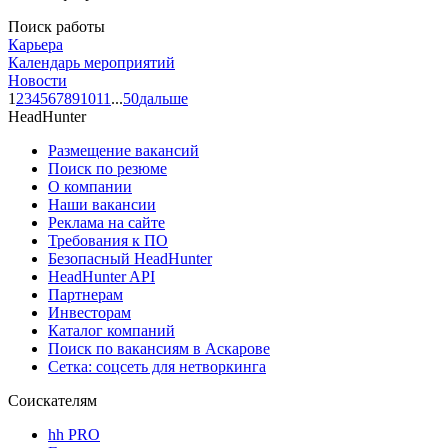
Поиск работы
Карьера
Календарь мероприятий
Новости
1
2
3
4
5
6
7
8
9
10
11
...
50
дальше
HeadHunter
Размещение вакансий
Поиск по резюме
О компании
Наши вакансии
Реклама на сайте
Требования к ПО
Безопасный HeadHunter
HeadHunter API
Партнерам
Инвесторам
Каталог компаний
Поиск по вакансиям в Аскарове
Сетка: соцсеть для нетворкинга
Соискателям
hh PRO