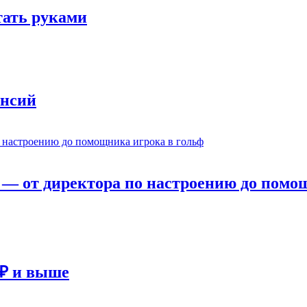
отать руками
ансий
— от директора по настроению до помощ
 ₽ и выше