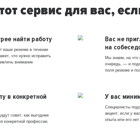
тот сервис для вас, есл
трее найти работу
Вас не при
на собесед
т ваше резюме в течение
ажет, что нужно исправить
Мы знаем, на что
ривлечь внимание
очередь, — и под
поля резюме и по
ту в конкретной
У вас мини
Специалисты подс
акцент, если у в
адут совет, как выгоднее
опыта или его нет
ля конкретной профессии.