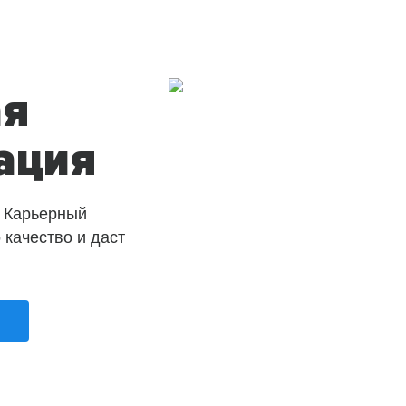
ая
ация
 Карьерный
о качество и даст