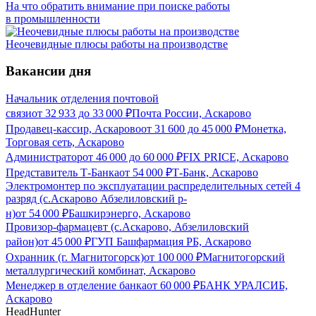
На что обратить внимание при поиске работы
в промышленности
Неочевидные плюсы работы на производстве
Вакансии дня
Начальник отделения почтовой
связи
от
32 933
до
33 000
₽
Почта России, Аскарово
Продавец-кассир, Аскарово
от
31 600
до
45 000
₽
Монетка,
Торговая сеть, Аскарово
Администратор
от
46 000
до
60 000
₽
FIX PRICE, Аскарово
Представитель Т-Банка
от
54 000
₽
Т-Банк, Аскарово
Электромонтер по эксплуатации распределительных сетей 4
разряд (с.Аскарово Абзелиловский р-
н)
от
54 000
₽
Башкирэнерго, Аскарово
Провизор-фармацевт (с.Аскарово, Абзелиловский
район)
от
45 000
₽
ГУП Башфармация РБ, Аскарово
Охранник (г. Магнитогорск)
от
100 000
₽
Магнитогорский
металлургический комбинат, Аскарово
Менеджер в отделение банка
от
60 000
₽
БАНК УРАЛСИБ,
Аскарово
HeadHunter