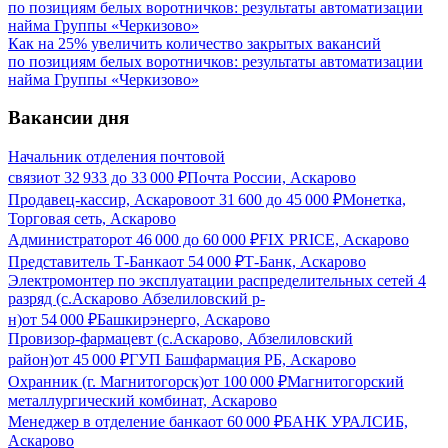
Как на 25% увеличить количество закрытых вакансий
по позициям белых воротничков: результаты автоматизации
найма Группы «Черкизово»
Вакансии дня
Начальник отделения почтовой
связи
от
32 933
до
33 000
₽
Почта России, Аскарово
Продавец-кассир, Аскарово
от
31 600
до
45 000
₽
Монетка,
Торговая сеть, Аскарово
Администратор
от
46 000
до
60 000
₽
FIX PRICE, Аскарово
Представитель Т-Банка
от
54 000
₽
Т-Банк, Аскарово
Электромонтер по эксплуатации распределительных сетей 4
разряд (с.Аскарово Абзелиловский р-
н)
от
54 000
₽
Башкирэнерго, Аскарово
Провизор-фармацевт (с.Аскарово, Абзелиловский
район)
от
45 000
₽
ГУП Башфармация РБ, Аскарово
Охранник (г. Магнитогорск)
от
100 000
₽
Магнитогорский
металлургический комбинат, Аскарово
Менеджер в отделение банка
от
60 000
₽
БАНК УРАЛСИБ,
Аскарово