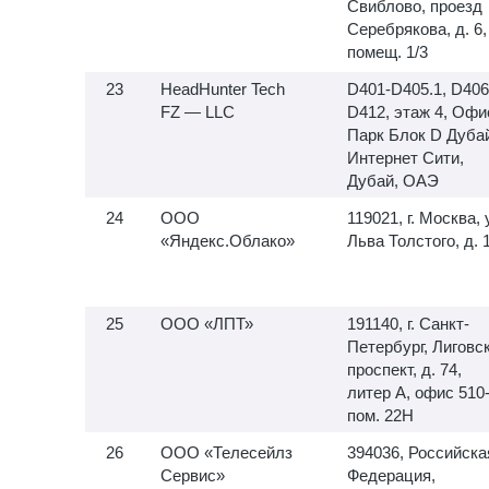
Свиблово, проезд
Серебрякова, д. 6,
помещ. 1/3
HeadHunter Tech
D401-D405.1, D406
FZ — LLC
D412, этаж 4, Офи
Парк Блок D Дуба
Интернет Сити,
Дубай, ОАЭ
ООО
119021, г. Москва, 
«Яндекс.Облако»
Льва Толстого, д. 
ООО «ЛПТ»
191140, г. Санкт-
Петербург, Лиговс
проспект, д. 74,
литер А, офис
510-
пом. 22Н
ООО «Телесейлз
394036, Российска
Сервис»
Федерация,