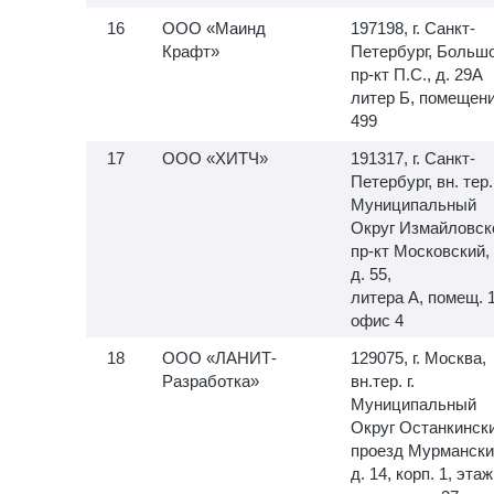
ООО «Маинд
197198, г. Санкт-
Крафт»
Петербург, Больш
пр-кт П.С., д. 29А
литер Б, помещен
499
ООО «ХИТЧ»
191317, г. Санкт-
Петербург, вн. тер. 
Муниципальный
Округ Измайловск
пр-кт Московский,
д. 55,
литера А, помещ.
офис 4
ООО «ЛАНИТ-
129075, г. Москва,
Разработка»
вн.тер. г.
Муниципальный
Округ Останкински
проезд Мурмански
д. 14, корп. 1, этаж