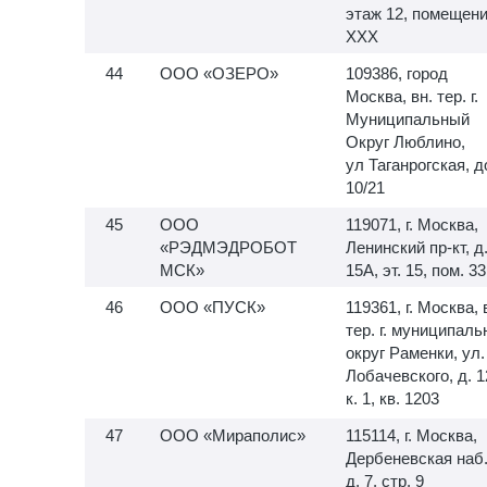
этаж 12, помещен
XXX
ООО «ОЗЕРО»
109386, город
Москва, вн. тер. г.
Муниципальный
Округ Люблино,
ул Таганрогская, 
10/21
ООО
119071, г. Москва,
«РЭДМЭДРОБОТ
Ленинский пр-кт, д
МСК»
15А, эт. 15, пом. 33
ООО «ПУСК»
119361, г. Москва, 
тер. г. муниципал
округ Раменки, ул.
Лобачевского, д. 1
к. 1, кв. 1203
ООО «Мираполис»
115114, г. Москва,
Дербеневская наб.
д. 7, стр. 9