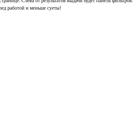
транице. Слева от результатов выдачи будет панель фильтров.
ред работой и меньше суеты!