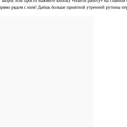
 запрос или просто нажмите кнопку «Найти работу» на главной с
прямо рядом с ним! Даёшь больше приятной утренней рутины пе