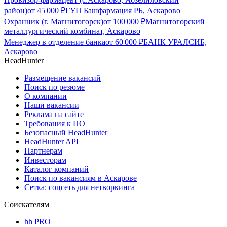
район)
от
45 000
₽
ГУП Башфармация РБ, Аскарово
Охранник (г. Магнитогорск)
от
100 000
₽
Магнитогорский
металлургический комбинат, Аскарово
Менеджер в отделение банка
от
60 000
₽
БАНК УРАЛСИБ,
Аскарово
HeadHunter
Размещение вакансий
Поиск по резюме
О компании
Наши вакансии
Реклама на сайте
Требования к ПО
Безопасный HeadHunter
HeadHunter API
Партнерам
Инвесторам
Каталог компаний
Поиск по вакансиям в Аскарове
Сетка: соцсеть для нетворкинга
Соискателям
hh PRO