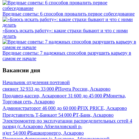
Вредные советы: 6 способов провалить первое собеседование
«Боюсь искать работу»: какие страхи бывают и что с ними
делать
Вредные советы: 7 надежных способов разрушить карьеру в
самом ее начале
Вакансии дня
Начальник отделения почтовой
связи
от
32 933
до
33 000
₽
Почта России, Аскарово
Продавец-кассир, Аскарово
от
31 600
до
45 000
₽
Монетка,
Торговая сеть, Аскарово
Администратор
от
46 000
до
60 000
₽
FIX PRICE, Аскарово
Представитель Т-Банка
от
54 000
₽
Т-Банк, Аскарово
Электромонтер по эксплуатации распределительных сетей 4
разряд (с.Аскарово Абзелиловский р-
н)
от
54 000
₽
Башкирэнерго, Аскарово
Провизор-фармацевт (с.Аскарово, Абзелиловский