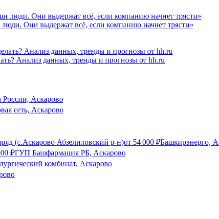
 люди. Они выдержат всё, если компанию начнет трясти»
лать? Анализ данных, тренды и прогнозы от hh.ru
 России, Аскарово
вая сеть, Аскарово
ряд (с.Аскарово Абзелиловский р-н)
от
54 000
₽
Башкирэнерго, А
000
₽
ГУП Башфармация РБ, Аскарово
лургический комбинат, Аскарово
рово