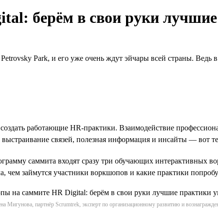
tal: берём в свои руки лучши
Petrovsky Park, и его уже очень ждут эйчары всей страны. Ведь 
оздать работающие НR-практики. Взаимодействие профессионало
 выстраивание связей, полезная информация и инсайты — вот те
рограмму саммита входят сразу три обучающих интерактивных в
ала, чем займутся участники воркшопов и какие практики попробу
на Мигунова, партнёр Scrumtrek, эксперт по организационному развитию и вознагражд