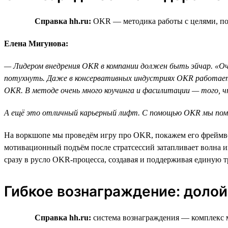
Справка hh.ru:
OKR — методика работы с целями, пом
Елена Мигунова:
— Лидером внедрения OKR в компании должен быть эйчар. «Оча
потухнуть. Даже в консервативных индустриях OKR работает 
ОKR. В методе очень много коучинга и фасилитации — того, 
А ещё это отличный карьерный лифт. С помощью OKR мы помога
На воркшопе мы проведём игру про OKR, покажем его фреймво
мотивационный подъём после стратсессий затапливает волна и
сразу в русло OKR-процесса, создавая и поддерживая единую т
Гибкое вознаграждение: долой
Справка hh.ru:
система вознаграждения — комплекс 