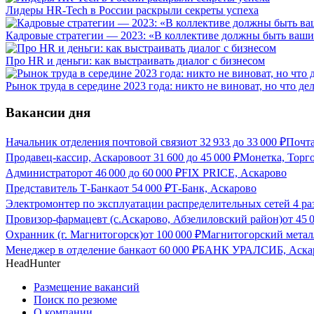
Лидеры HR-Tech в России раскрыли секреты успеха
Кадровые стратегии — 2023: «В коллективе должны быть ваши
Про HR и деньги: как выстраивать диалог с бизнесом
Рынок труда в середине 2023 года: никто не виноват, но что де
Вакансии дня
Начальник отделения почтовой связи
от
32 933
до
33 000
₽
Почта
Продавец-кассир, Аскарово
от
31 600
до
45 000
₽
Монетка, Торго
Администратор
от
46 000
до
60 000
₽
FIX PRICE, Аскарово
Представитель Т-Банка
от
54 000
₽
Т-Банк, Аскарово
Электромонтер по эксплуатации распределительных сетей 4 раз
Провизор-фармацевт (с.Аскарово, Абзелиловский район)
от
45 
Охранник (г. Магнитогорск)
от
100 000
₽
Магнитогорский метал
Менеджер в отделение банка
от
60 000
₽
БАНК УРАЛСИБ, Аска
HeadHunter
Размещение вакансий
Поиск по резюме
О компании