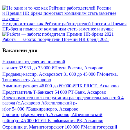
Не одно и то же: как Рейтинг работодателей России и Премия
HR-бренд помогают компаниям стать заметнее и лучше
Работа — забота: победители Премии HR-бренд 2021
Вакансии дня
Начальник отделения почтовой
связи
от
32 933
до
33 000
₽
Почта России, Аскарово
Продавец-кассир, Аскарово
от
31 600
до
45 000
₽
Монетка,
Торговая сеть, Аскарово
Администратор
от
46 000
до
60 000
₽
FIX PRICE, Аскарово
Представитель Т-Банка
от
54 000
₽
Т-Банк, Аскарово
Электромонтер по эксплуатации распределительных сетей 4
разряд (с.Аскарово Абзелиловский р-
н)
от
54 000
₽
Башкирэнерго, Аскарово
Провизор-фармацевт (с.Аскарово, Абзелиловский
район)
от
45 000
₽
ГУП Башфармация РБ, Аскарово
Охранник (г. Магнитогорск)
от
100 000
₽
Магнитогорский