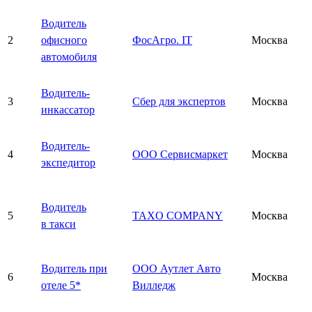
Водитель
2
офисного
ФосАгро. IT
Москва
автомобиля
Водитель-
3
Сбер для экспертов
Москва
инкассатор
Водитель-
4
ООО Сервисмаркет
Москва
экспедитор
Водитель
5
TAXO COMPANY
Москва
в такси
Водитель при
ООО Аутлет Авто
6
Москва
отеле 5*
Вилледж