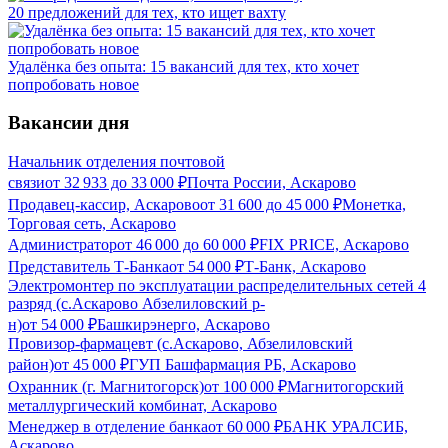
20 предложений для тех, кто ищет вахту
Удалёнка без опыта: 15 вакансий для тех, кто хочет
попробовать новое
Вакансии дня
Начальник отделения почтовой
связи
от
32 933
до
33 000
₽
Почта России, Аскарово
Продавец-кассир, Аскарово
от
31 600
до
45 000
₽
Монетка,
Торговая сеть, Аскарово
Администратор
от
46 000
до
60 000
₽
FIX PRICE, Аскарово
Представитель Т-Банка
от
54 000
₽
Т-Банк, Аскарово
Электромонтер по эксплуатации распределительных сетей 4
разряд (с.Аскарово Абзелиловский р-
н)
от
54 000
₽
Башкирэнерго, Аскарово
Провизор-фармацевт (с.Аскарово, Абзелиловский
район)
от
45 000
₽
ГУП Башфармация РБ, Аскарово
Охранник (г. Магнитогорск)
от
100 000
₽
Магнитогорский
металлургический комбинат, Аскарово
Менеджер в отделение банка
от
60 000
₽
БАНК УРАЛСИБ,
Аскарово