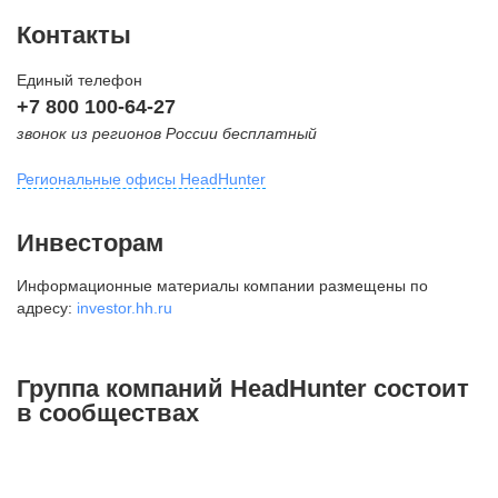
Контакты
Единый телефон
+7 800 100-64-27
звонок из регионов России бесплатный
Региональные офисы HeadHunter
Москва
Инвесторам
внутригородская территория
Информационные материалы компании размещены по
Муниципальный округ Тверской,
адресу:
investor.hh.ru
2-я Брестская ул., д. 48,
помещение 25
+7 495 974-64-27
Группа компаний HeadHunter состоит
+7 495 980-64-27
в сообществах
+7 495 134-92-24
press@hh.ru