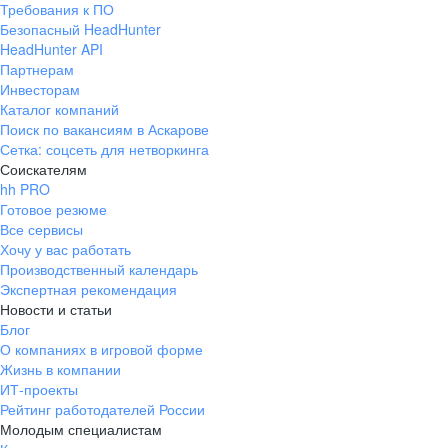
Требования к ПО
pr@ural.hh.ru
Безопасный HeadHunter
HeadHunter API
Краснодар
Партнерам
Инвесторам
ул. Янковского, д. 169, 7 этаж,
Каталог компаний
706 каб.
Поиск по вакансиям в Аскарове
+7 861 205-55-57
Сетка: соцсеть для нетворкинга
pr@krd.hh.ru
Соискателям
hh PRO
Готовое резюме
Владивосток
Все сервисы
пер. Ланинский д. 4, офис 3.4
Хочу у вас работать
Производственный календарь
+7 423 202-33-28
Экспертная рекомендация
pr@dv.hh.ru
Новости и статьи
Блог
Новосибирск
О компаниях в игровой форме
Жизнь в компании
ул. Большевистская, д. 35,
ИТ-проекты
помещение 21
Рейтинг работодателей России
+7 383 207-94-64
Молодым специалистам