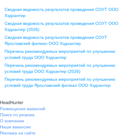
Сводная ведомость результатов проведения СОУТ ООО
Воронеж
Хэдхантер
Сводная ведомость результатов проведения СОУТ ООО
ул. Комиссаржевской, д. 10,
Хэдхантер (2026)
офис 1212
Сводная ведомость результатов проведения СОУТ
+7 473 280-05-05
Ярославский филиал ООО Хэдхантер
pr@vrn.hh.ru
Перечень рекомендуемых мероприятий по улучшению
условий труда ООО Хэдхантер
Казань
Перечень рекомендуемых мероприятий по улучшению
ул. Спартаковская, д. 2А, этаж 3,
условий труда ООО Хэдхантер (2026)
помещение 15
Перечень рекомендуемых мероприятий по улучшению
условий труда Ярославский филиал ООО Хэдхантер
+7 843 212-12-50
pr@kzn.hh.ru
HeadHunter
Размещение вакансий
Екатеринбург
Поиск по резюме
ул. Боевых Дружин, стр. 20,
О компании
5 этаж, офис 505, 521
Наши вакансии
Реклама на сайте
+7 343 226-79-99