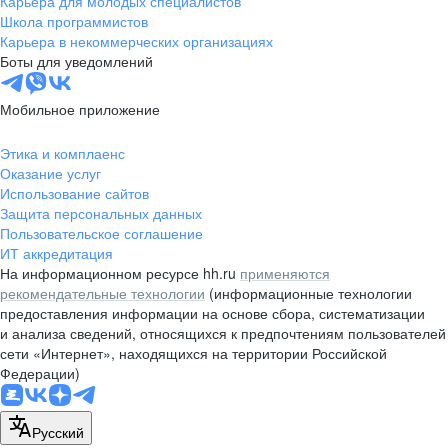
Карьера для молодых специалистов
pr@nsk.hh.ru
Школа программистов
Карьера в некоммерческих организациях
Минск
Боты для уведомлений
пр-т Дзержинского, д. 57,
10 этаж, помещение 45-1
Мобильное приложение
+375 (17)
336-03-02
Этика и комплаенс
pr@rabota.by
Оказание услуг
Использование сайтов
Алматы
Защита персональных данных
Пользовательское соглашение
пр. Абая, д. 151, БЦ Алатау,
ИТ аккредитация
12 этаж, офис 1209
На информационном ресурсе hh.ru
применяются
+7 727 232-13-13
рекомендательные технологии
(информационные технологии
pr@headhunter.com.kz
предоставления информации на основе сбора, систематизации
и анализа сведений, относящихся к предпочтениям пользователей
сети «Интернет», находящихся на территории Российской
Федерации)
Русский