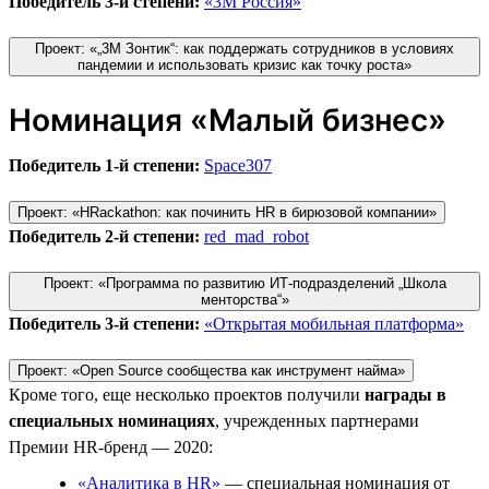
Победитель 3-й степени:
«3М Россия»
Проект: «„3М Зонтик“: как поддержать сотрудников в условиях
пандемии и использовать кризис как точку роста»
Номинация «Малый бизнес»
Победитель 1-й степени:
Space307
Проект: «HRackathon: как починить HR в бирюзовой компании»
Победитель 2-й степени:
red_mad_robot
Проект: «Программа по развитию ИТ-подразделений „Школа
менторства“»
Победитель 3-й степени:
«Открытая мобильная платформа»
Проект: «Open Source сообщества как инструмент найма»
Кроме того, еще несколько проектов получили
награды в
специальных номинациях
, учрежденных партнерами
Премии HR-бренд — 2020:
«Аналитика в HR»
— специальная номинация от