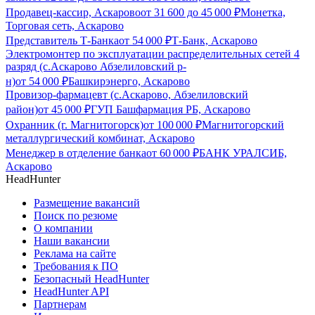
Продавец-кассир, Аскарово
от
31 600
до
45 000
₽
Монетка,
Торговая сеть, Аскарово
Представитель Т-Банка
от
54 000
₽
Т-Банк, Аскарово
Электромонтер по эксплуатации распределительных сетей 4
разряд (с.Аскарово Абзелиловский р-
н)
от
54 000
₽
Башкирэнерго, Аскарово
Провизор-фармацевт (с.Аскарово, Абзелиловский
район)
от
45 000
₽
ГУП Башфармация РБ, Аскарово
Охранник (г. Магнитогорск)
от
100 000
₽
Магнитогорский
металлургический комбинат, Аскарово
Менеджер в отделение банка
от
60 000
₽
БАНК УРАЛСИБ,
Аскарово
HeadHunter
Размещение вакансий
Поиск по резюме
О компании
Наши вакансии
Реклама на сайте
Требования к ПО
Безопасный HeadHunter
HeadHunter API
Партнерам