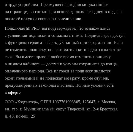
тратите много времени на поиск и вручную поднимаете
и трудоустройства. Преимущества подписки, указанные
резюме
на странице, рассчитаны на основе данных в среднем в неделю
после её покупки согласно
хотите сравнить себя с конкурентами и оценить шансы
исследованию
Подключая hh PRO, вы подтверждаете, что ознакомились
с условиями подписки и согласны с ними. Подписка даёт доступ
к функциям сервиса на срок, указанный при оформлении. Если
не отменить подписку, она автоматически продлится на тот же
срок. Вы имеете право в любое время отменить подписку
в личном кабинете — доступ к услугам сохранится до конца
оплаченного периода. Все платежи за подписку являются
окончательными и не подлежат возврату, кроме случаев,
предусмотренных законодательством. Полные условия есть
в оферте
ООО «Хэдхантер», ОГРН 1067761906805, 125047, г. Москва,
вн. тер. г. Муниципальный округ Тверской, ул. 2-я Брестская,
д. 48, помещ. 25